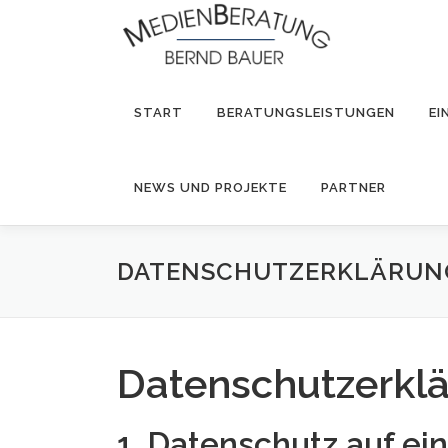
Zum
Inhalt
springen
START
BERATUNGSLEISTUNGEN
EI
NEWS UND PROJEKTE
PARTNER
DATENSCHUTZERKLÄRUN
Datenschutz­erkl
1. Datenschutz auf ei