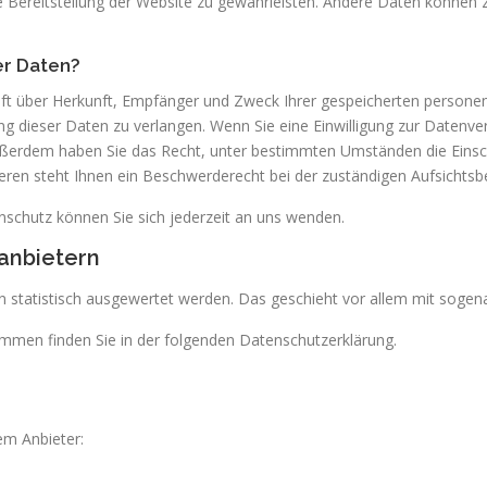
ie Bereitstellung der Website zu gewährleisten. Andere Daten können
er Daten?
unft über Herkunft, Empfänger und Zweck Ihrer gespeicherten person
 dieser Daten zu verlangen. Wenn Sie eine Einwilligung zur Datenver
. Außerdem haben Sie das Recht, unter bestimmten Umständen die Einsc
en steht Ihnen ein Beschwerderecht bei der zuständigen Aufsichtsb
chutz können Sie sich jederzeit an uns wenden.
­anbietern
en statistisch ausgewertet werden. Das geschieht vor allem mit sog
ammen finden Sie in der folgenden Datenschutzerklärung.
em Anbieter: