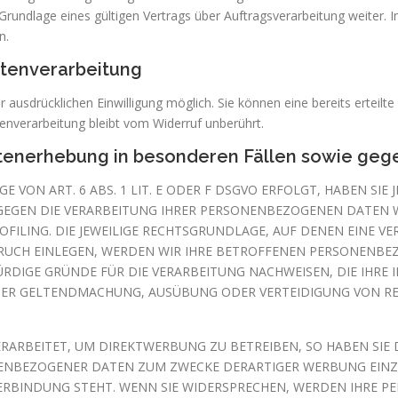
ndlage eines gültigen Vertrags über Auftragsverarbeitung weiter. I
n.
atenverarbeitung
ausdrücklichen Einwilligung möglich. Sie können eine bereits erteilte 
enverarbeitung bleibt vom Widerruf unberührt.
enerhebung in besonderen Fällen sowie gege
ON ART. 6 ABS. 1 LIT. E ODER F DSGVO ERFOLGT, HABEN SIE J
GEGEN DIE VERARBEITUNG IHRER PERSONENBEZOGENEN DATEN W
FILING. DIE JEWEILIGE RECHTSGRUNDLAGE, AUF DENEN EINE V
UCH EINLEGEN, WERDEN WIR IHRE BETROFFENEN PERSONENBEZ
DIGE GRÜNDE FÜR DIE VERARBEITUNG NACHWEISEN, DIE IHRE I
 DER GELTENDMACHUNG, AUSÜBUNG ODER VERTEIDIGUNG VON R
RBEITET, UM DIREKTWERBUNG ZU BETREIBEN, SO HABEN SIE D
ENBEZOGENER DATEN ZUM ZWECKE DERARTIGER WERBUNG EINZUL
VERBINDUNG STEHT. WENN SIE WIDERSPRECHEN, WERDEN IHRE