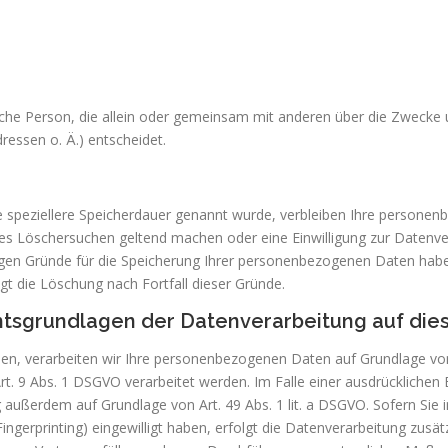
stische Person, die allein oder gemeinsam mit anderen über die Zwecke
essen o. Ä.) entscheidet.
e speziellere Speicherdauer genannt wurde, verbleiben Ihre personen
gtes Löschersuchen geltend machen oder eine Einwilligung zur Datenv
sigen Gründe für die Speicherung Ihrer personenbezogenen Daten haben
gt die Löschung nach Fortfall dieser Gründe.
tsgrundlagen der Datenverarbeitung auf die
ben, verarbeiten wir Ihre personenbezogenen Daten auf Grundlage von Ar
 9 Abs. 1 DSGVO verarbeitet werden. Im Falle einer ausdrücklichen 
g außerdem auf Grundlage von Art. 49 Abs. 1 lit. a DSGVO. Sofern Sie 
-Fingerprinting) eingewilligt haben, erfolgt die Datenverarbeitung zus