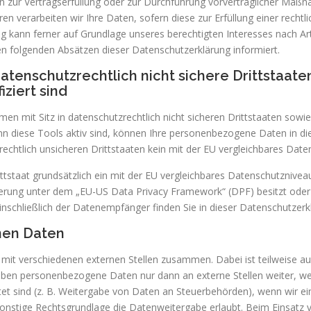
aten zur Vertragserfüllung oder zur Durchführung vorvertraglicher Maßn
en verarbeiten wir Ihre Daten, sofern diese zur Erfüllung einer rechtl
ng kann ferner auf Grundlage unseres berechtigten Interesses nach Art.
den folgenden Absätzen dieser Datenschutzerklärung informiert.
atenschutzrechtlich nicht sichere Drittstaat
ziert sind
 mit Sitz in datenschutzrechtlich nicht sicheren Drittstaaten sowi
nn diese Tools aktiv sind, können Ihre personenbezogene Daten in di
rechtlich unsicheren Drittstaaten kein mit der EU vergleichbares Dat
rittstaat grundsätzlich ein mit der EU vergleichbares Datenschutznive
ierung unter dem „EU-US Data Privacy Framework“ (DPF) besitzt oder 
inschließlich der Datenempfänger finden Sie in dieser Datenschutzerk
nen Daten
r mit verschiedenen externen Stellen zusammen. Dabei ist teilweise
 geben personenbezogene Daten nur dann an externe Stellen weiter, w
htet sind (z. B. Weitergabe von Daten an Steuerbehörden), wenn wir ein 
stige Rechtsgrundlage die Datenweitergabe erlaubt. Beim Einsatz v