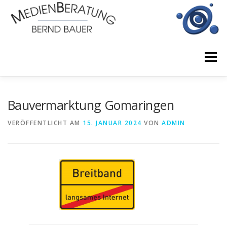
Zum
Inhalt
springen
Menü
START
BERATUNGSLEISTUNGEN
Bauvermarktung Gomaringen
VERÖFFENTLICHT AM
15. JANUAR 2024
VON
ADMIN
EINSATZGEBIETE
JOBS
KONTAKT
IMPRESSUM
DATENSCHUTZERKLÄRUNG
NEWS UND PROJEKTE
PARTNER