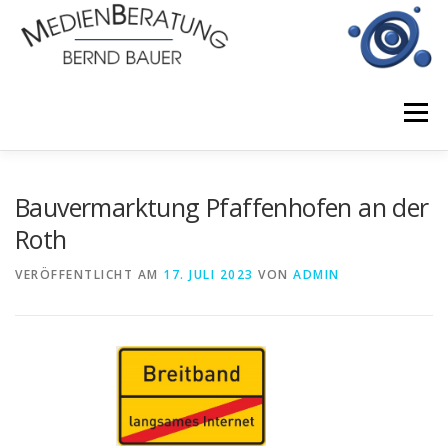
Zum
Inhalt
springen
Menü
START
BERATUNGSLEISTUNGEN
Bauvermarktung Pfaffenhofen an der
Roth
EINSATZGEBIETE
JOBS
KONTAKT
VERÖFFENTLICHT AM
17. JULI 2023
VON
ADMIN
IMPRESSUM
DATENSCHUTZERKLÄRUNG
NEWS UND PROJEKTE
PARTNER