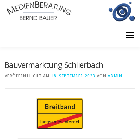
Zum
Inhalt
springen
Menü
START
BERATUNGSLEISTUNGEN
Bauvermarktung Schlierbach
VERÖFFENTLICHT AM
18. SEPTEMBER 2023
VON
ADMIN
EINSATZGEBIETE
JOBS
KONTAKT
IMPRESSUM
DATENSCHUTZERKLÄRUNG
NEWS UND PROJEKTE
PARTNER