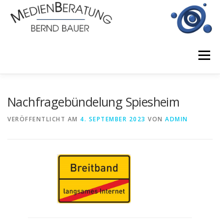
Zum
Inhalt
springen
Menü
START
BERATUNGSLEISTUNGEN
Nachfragebündelung Spiesheim
VERÖFFENTLICHT AM
4. SEPTEMBER 2023
VON
ADMIN
EINSATZGEBIETE
JOBS
KONTAKT
IMPRESSUM
DATENSCHUTZERKLÄRUNG
NEWS UND PROJEKTE
PARTNER